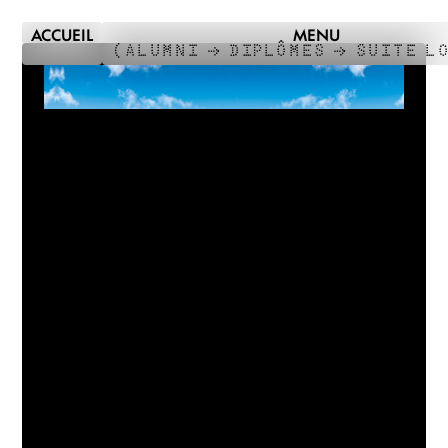
ACCUEIL
MENU
(
ALUMNI →
DIPLÔMES →
SUITE L
DNSEP
COMMUNICATION
VISUELLE
2022