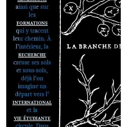
ainsi que sur
les
Formations
qui y tracent
leur chemin. À
l’intérieur, la
Recherche
1er cycle -
creuse ses sols
Le DNA
et sous-sols,
2e cycle -
déjà l’on
Le DNSEP
imagine un
départ vers l’
International
et la
Vie étudiante
circule. Dans