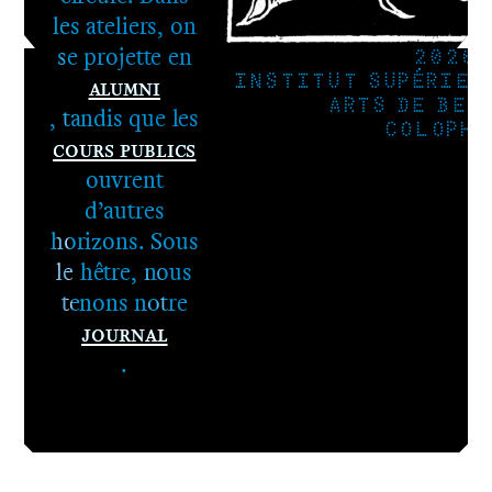
les ateliers, on
se projette en
2026
Alumni
INSTITUT SUPÉRIEU
ARTS DE BES
, tandis que les
COLOPHO
Cours publics
ouvrent
d’autres
horizons. Sous
le hêtre, nous
tenons notre
Journal
.