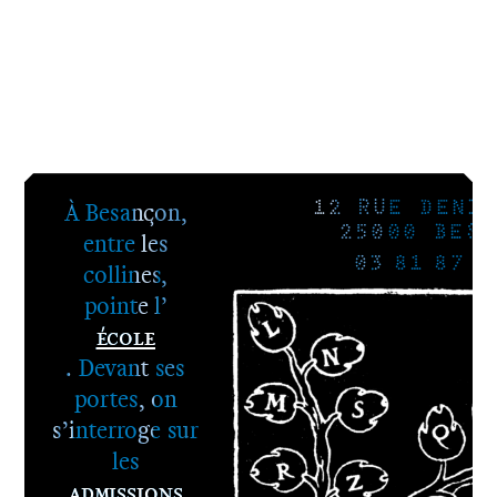
À Besançon,
12 RUE DENIS
25000 BESA
entre les
03 81 87 8
collines,
pointe l’
École
. Devant ses
portes, on
s’interroge sur
les
Admissions