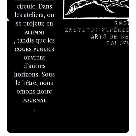
circule. Dans
les ateliers, on
se projette en
2026
Alumni
INSTITUT SUPÉRIEU
ARTS DE BES
, tandis que les
COLOPHO
Cours publics
ouvrent
d’autres
horizons. Sous
le hêtre, nous
tenons notre
Journal
.