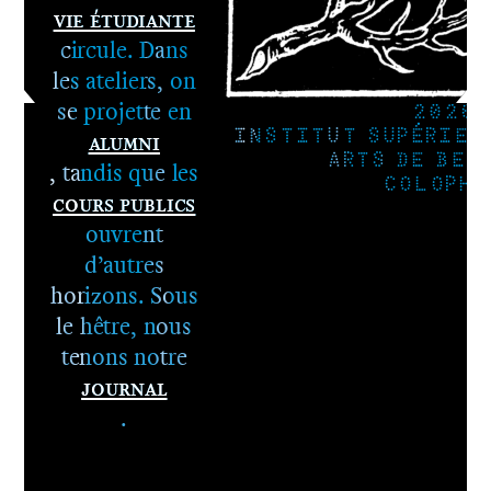
Vie étudiante
circule. Dans
les ateliers, on
se projette en
2026
Alumni
INSTITUT SUPÉRIEU
ARTS DE BES
, tandis que les
COLOPHO
Cours publics
ouvrent
d’autres
horizons. Sous
le hêtre, nous
tenons notre
Journal
.