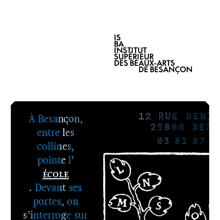
IS
BA
INSTITUT
SUPÉRIEUR
DES BEAUX-ARTS
DE BESANÇON
À Besançon,
12 RUE DENIS
25000 BESA
entre les
03 81 87 8
collines,
pointe l’
École
. Devant ses
portes, on
s’interroge sur