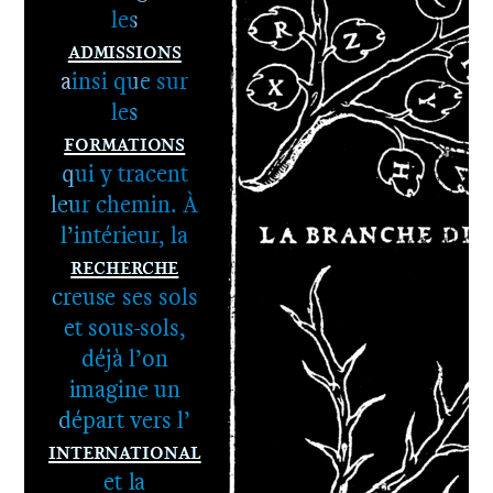
les
Admissions
ainsi que sur
les
Formations
qui y tracent
leur chemin. À
l’intérieur, la
Recherche
1er cycle -
creuse ses sols
Le DNA
et sous-sols,
2e cycle -
déjà l’on
Le DNSEP
imagine un
départ vers l’
International
et la