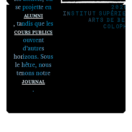
se projette en
2026
Alumni
INSTITUT SUPÉRIEU
ARTS DE BES
, tandis que les
COLOPHO
Cours publics
ouvrent
d’autres
horizons. Sous
le hêtre, nous
tenons notre
Journal
.