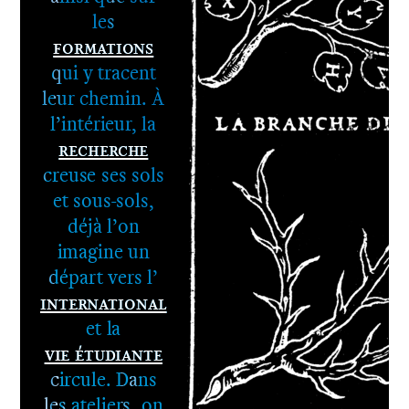
les
Formations
qui y tracent
leur chemin. À
l’intérieur, la
Recherche
1er cycle -
creuse ses sols
Le DNA
et sous-sols,
2e cycle -
déjà l’on
Le DNSEP
imagine un
départ vers l’
International
et la
Vie étudiante
circule. Dans
les ateliers, on