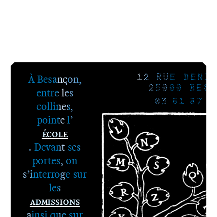
À Besançon,
12 RUE DENIS
25000 BESA
entre les
03 81 87 8
collines,
pointe l’
École
. Devant ses
portes, on
s’interroge sur
les
Admissions
ainsi que sur