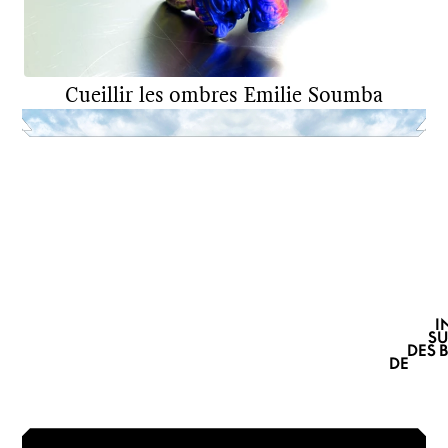
Cueillir les ombres
Emilie Soumba
DNSEP
ART
2022
I
SU
DES 
DE B