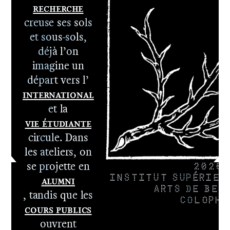
Recherche
1er cycle -
creuse ses sols
Le DNA
et sous-sols,
2e cycle -
déjà l’on
Le DNSEP
imagine un
départ vers l’
International
et la
Vie étudiante
circule. Dans
les ateliers, on
se projette en
2026
Alumni
INSTITUT SUPÉRIEU
ARTS DE BES
, tandis que les
COLOPHO
Cours publics
ouvrent