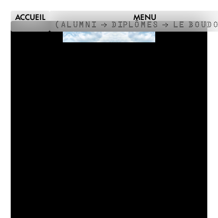
ACCUEIL
MENU
(
ALUMNI →
DIPLÔMES →
LE BOUD
DNSEP
ART
2025