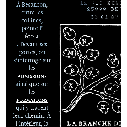
À Besançon,
12 RUE DENIS
25000 BESA
entre les
03 81 87 8
collines,
pointe l’
École
. Devant ses
portes, on
s’interroge sur
les
Admissions
ainsi que sur
les
Formations
qui y tracent
leur chemin. À
l’intérieur, la