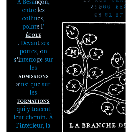
À Besançon,
12 RUE DENIS
25000 BESA
entre les
03 81 87 8
collines,
pointe l’
École
. Devant ses
portes, on
s’interroge sur
les
Admissions
ainsi que sur
les
Formations
qui y tracent
leur chemin. À
l’intérieur, la