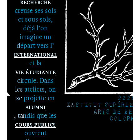
Recherche
1er cycle -
creuse ses sols
Le DNA
et sous-sols,
2e cycle -
déjà l’on
Le DNSEP
imagine un
départ vers l’
International
et la
Vie étudiante
circule. Dans
les ateliers, on
se projette en
2026
Alumni
INSTITUT SUPÉRIEU
ARTS DE BES
, tandis que les
COLOPHO
Cours publics
ouvrent