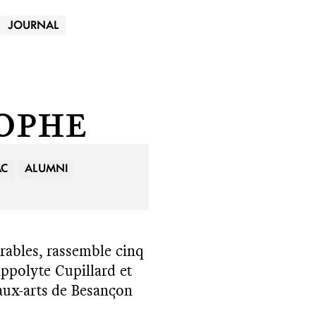
JOURNAL
ophe
AC
ALUMNI
érables, rassemble cinq
ippolyte Cupillard et
beaux-arts de Besançon