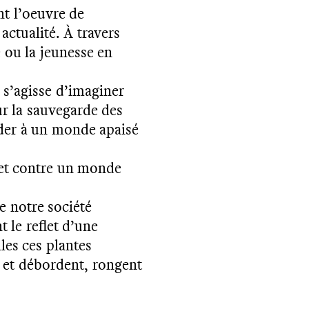
t l’oeuvre de
actualité. À travers
e ou la jeunesse en
 s’agisse d’imaginer
N
U
S
N'
A
V
O
N
S
P
A
S
P
U
C
O
N
FI
R
M
E
R
V
O
T
R
E
I
N
S
C
RI
P
TI
O
ur la sauvegarde des
éder à un monde apaisé
 et contre un monde
ge notre société
 le reflet d’une
lles ces plantes
t et débordent, rongent