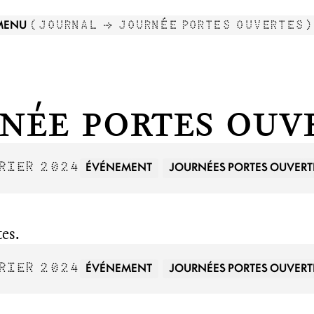
MENU
(
JOURNAL →
JOURNÉE PORTES OUVERTES
)
née Portes Ouv
O
N.
ÉVÉNEMENT
JOURNÉES PORTES OUVERT
RIER 2024
es.
ÉVÉNEMENT
JOURNÉES PORTES OUVERT
RIER 2024