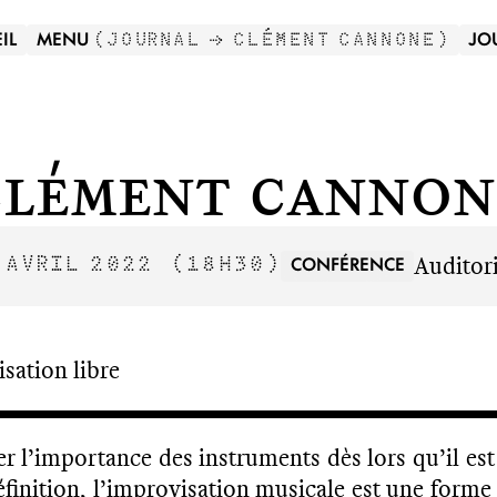
IL
MENU
JO
(
JOURNAL →
CLÉMENT CANNONE
)
Clément Cannon
Audito
CONFÉRENCE
 AVRIL 2022
(18H30)
isation libre
r l’importance des instruments dès lors qu’il es
éfinition, l’improvisation musicale est une forme