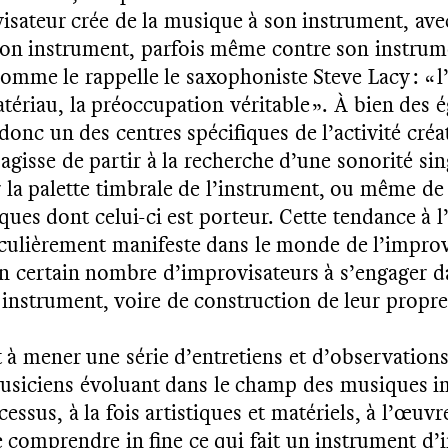
visateur crée de la musique à son instrument, ave
son instrument, parfois même contre son instrum
mme le rappelle le saxophoniste Steve Lacy : « l
atériau, la préoccupation véritable ». À bien des 
donc un des centres spécifiques de l’activité créa
’agisse de partir à la recherche d’une sonorité sin
O
N.
 la palette timbrale de l’instrument, ou même de 
ues dont celui-ci est porteur. Cette tendance à l
culièrement manifeste dans le monde de l’improvis
un certain nombre d’improvisateurs à s’engager 
instrument, voire de construction de leur propre
 à mener une série d’entretiens et d’observation
siciens évoluant dans le champ des musiques im
ocessus, à la fois artistiques et matériels, à l’œuvr
de comprendre in fine ce qui fait un instrument d