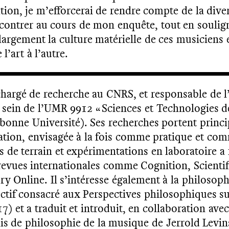
tion, je m’efforcerai de rendre compte de la dive
encontrer au cours de mon enquête, tout en soulig
largement la culture matérielle de ces musiciens e
l’art à l’autre.
hargé de recherche au CNRS, et responsable de l
 sein de l’UMR 9912 « Sciences et Technologies d
onne Université). Ses recherches portent princi
ation, envisagée à la fois comme pratique et c
s de terrain et expérimentations en laboratoire a f
revues internationales comme Cognition, Scientif
 Online. Il s’intéresse également à la philosophi
ectif consacré aux Perspectives philosophiques s
17) et a traduit et introduit, en collaboration ave
s de philosophie de la musique de Jerrold Levin