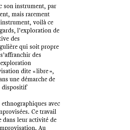
c son instrument, par
ent, mais rarement
N
U
S
N'
A
V
O
N
S
P
A
S
P
U
C
O
N
FI
R
M
E
R
V
O
T
R
E
I
N
S
C
RI
P
TI
O
’instrument, voilà ce
égards, l’exploration de
tive des
gulière qui soit propre
s’affranchir des
’exploration
ation dite « libre »,
dans une démarche de
 dispositif
s ethnographiques avec
provisées. Ce travail
e dans leur activité de
’improvisation. Au