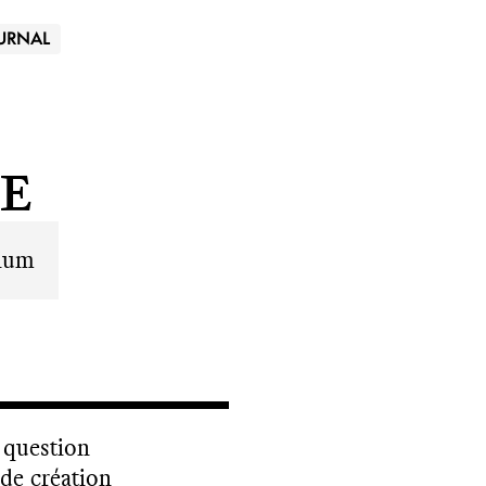
URNAL
e
rium
t question
 de création