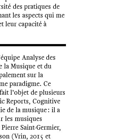
rsité des pratiques de
nant les aspects qui me
t leur capacité à
M
E
R
CI !
P
O
U
R
V
A
LI
D
E
R
V
O
T
R
E I
C
RI
P
TI
O
N,
N
O
U
V
O
U
S
A
V
O
N
S
E
N
V
O
Y
É
U
N
E
M
AI
L
D
C
O
N
FI
R
M
A
TI
O
’équipe Analyse des
N
S
E
e la Musique et du
palement sur la
omme paradigme. Ce
S
N.
ait l’objet de plusieurs
ic Reports, Cognitive
e de la musique : il a
ur les musiques
c Pierre Saint-Germier,
son (Vrin, 2015 et