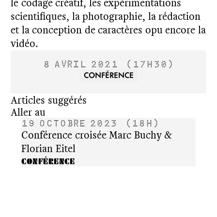
le codage créatif, les expérimentations
scientifiques, la photographie, la rédaction
et la conception de caractères opu encore la
vidéo.
8 AVRIL 2021
(17H30)
CONFÉRENCE
Articles suggérés
Aller au
19 OCTOBRE 2023
(18H)
12 
Conférence croisée Marc Buchy &
Clém
Florian Eitel
CONF
CONFÉRENCE