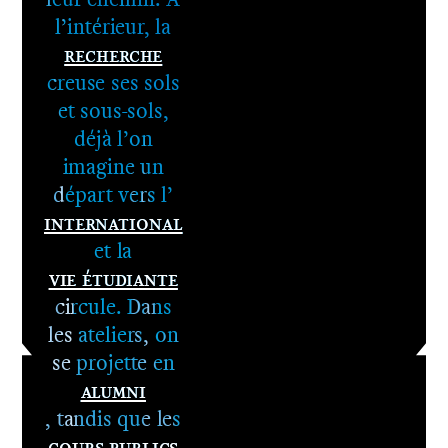
l’intérieur, la
Recherche
1er cycle -
creuse ses sols
Le DNA
et sous-sols,
2e cycle -
déjà l’on
Le DNSEP
imagine un
départ vers l’
International
et la
Vie étudiante
circule. Dans
les ateliers, on
se projette en
Alumni
, tandis que les
Cours publics