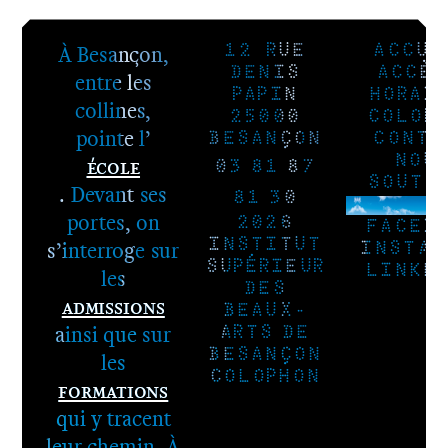
À Besançon,
12 RUE
ACCUE
DENIS
ACCÈS
entre les
PAPIN
HORAI
collines,
25000
COLOP
pointe l’
BESANÇON
CONTA
École
NOU
03 81 87
SOUTE
. Devant ses
81 30
NEWSLE
portes, on
2026
FACEB
s’interroge sur
INSTITUT
INSTAG
SUPÉRIEUR
LINKE
les
DES
Admissions
BEAUX-
ainsi que sur
ARTS DE
BESANÇON
les
COLOPHON
Formations
qui y tracent
leur chemin. À